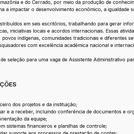
mazônia e do Cerrado, por meio da produção de conhecimen
orma a impactar o desenvolvimento econômico, a igualdade 
ribuídos em seis escritórios, trabalhando para gerar info
as, iniciativas locais e acordos internacionais. Essas ativi
s, povos indígenas, comunidades tradicionais e diferentes s
quisadores com excelência acadêmica nacional e internaci
e seleção para uma vaga de Assistente Administrativo para
IÇÕES
ceiro dos projetos e da instituição;
gar e a receber, incluindo conferência de documentos e o
orientação da equipe;
m sistemas financeiros e planilhas de controle;
dar suporte aos processos de prestação de contas;