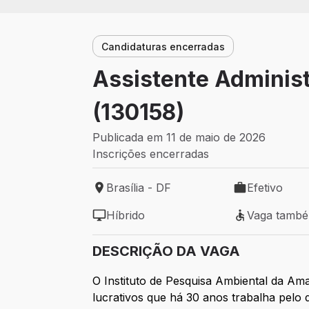
Candidaturas encerradas
Assistente Administr
(130158)
Publicada em 11 de maio de 2026
Inscrições encerradas
Brasília - DF
Efetivo
Local de trabalho: Brasília - DF
Tipo de vaga: 
Híbrido
Vaga tamb
Modelo de trabalho: Híbrido
Vaga também 
DESCRIÇÃO DA VAGA
O Instituto de Pesquisa Ambiental da A
lucrativos que há 30 anos trabalha pelo