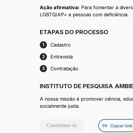
Ação afirmativa:
Para fomentar a divers
LGBTQIAP+ e pessoas com deficiência.
ETAPAS DO PROCESSO
Cadastro
1
Etapa 1: Cadastro
Entrevista
2
Etapa 2: Entrevista
Contratação
3
Etapa 3: Contratação
INSTITUTO DE PESQUISA AMBI
A nossa missão é promover ciência, ed
socialmente justa.
Candidatar-se
Copiar link