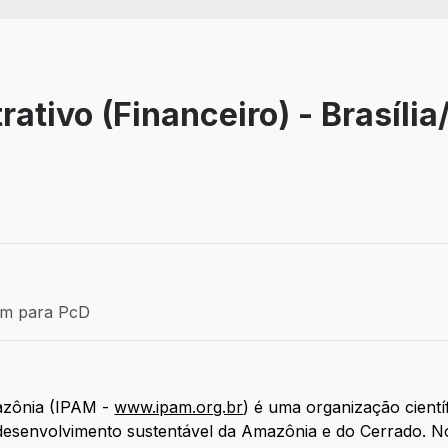
ativo (Financeiro) - Brasília
Efetivo
ém para PcD
para PcD
mazônia (IPAM -
www.ipam.org.br
) é uma organização cientí
 desenvolvimento sustentável da Amazônia e do Cerrado. No